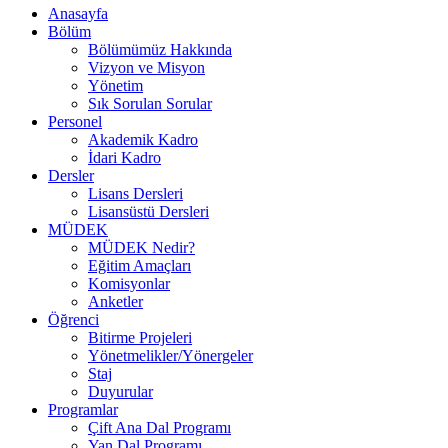
Anasayfa
Bölüm
Bölümümüz Hakkında
Vizyon ve Misyon
Yönetim
Sık Sorulan Sorular
Personel
Akademik Kadro
İdari Kadro
Dersler
Lisans Dersleri
Lisansüstü Dersleri
MÜDEK
MÜDEK Nedir?
Eğitim Amaçları
Komisyonlar
Anketler
Öğrenci
Bitirme Projeleri
Yönetmelikler/Yönergeler
Staj
Duyurular
Programlar
Çift Ana Dal Programı
Yan Dal Programı