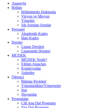
Anasayfa
Bölüm
Bölümümüz Hakkında
Vizyon ve Misyon
Yönetim
Sık Sorulan Sorular
Personel
Akademik Kadro
İdari Kadro
Dersler
Lisans Dersleri
Lisansüstü Dersleri
MÜDEK
MÜDEK Nedir?
Eğitim Amaçları
Komisyonlar
Anketler
Öğrenci
Bitirme Projeleri
Yönetmelikler/Yönergeler
Staj
Duyurular
Programlar
Çift Ana Dal Programı
Yan Dal Programı